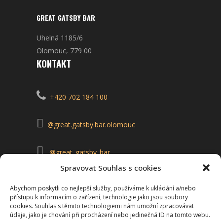
GREAT GATSBY BAR
Uhelná 1185/6
Olomouc, 779 00
KONTAKT
+420 702 184 100
@great.gatsby.bar.olomouc
@great_gatsby_bar
Spravovat Souhlas s cookies
Abychom poskytli co nejlepší služby, používáme k ukládání a/nebo
Vyrobeno v
Yesmark
přístupu k informacím o zařízení, technologie jako jsou soubory
cookies. Souhlas s těmito technologiemi nám umožní zpracovávat
údaje, jako je chování při procházení nebo jedinečná ID na tomto webu.