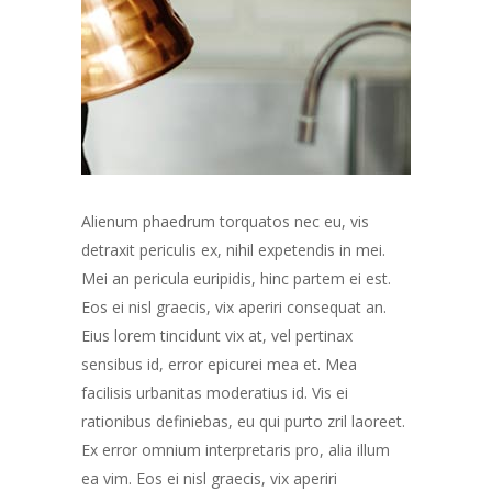
Alienum phaedrum torquatos nec eu, vis
detraxit periculis ex, nihil expetendis in mei.
Mei an pericula euripidis, hinc partem ei est.
Eos ei nisl graecis, vix aperiri consequat an.
Eius lorem tincidunt vix at, vel pertinax
sensibus id, error epicurei mea et. Mea
facilisis urbanitas moderatius id. Vis ei
rationibus definiebas, eu qui purto zril laoreet.
Ex error omnium interpretaris pro, alia illum
ea vim. Eos ei nisl graecis, vix aperiri