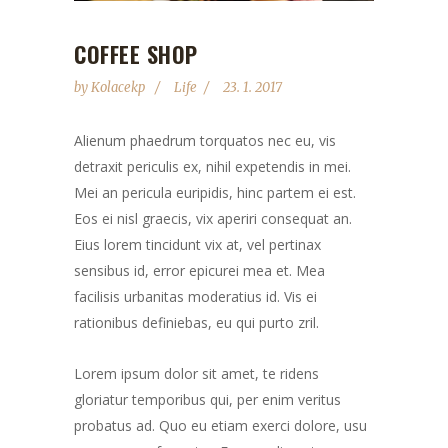
COFFEE SHOP
by
Kolacekp
Life
23. 1. 2017
Alienum phaedrum torquatos nec eu, vis
detraxit periculis ex, nihil expetendis in mei.
Mei an pericula euripidis, hinc partem ei est.
Eos ei nisl graecis, vix aperiri consequat an.
Eius lorem tincidunt vix at, vel pertinax
sensibus id, error epicurei mea et. Mea
facilisis urbanitas moderatius id. Vis ei
rationibus definiebas, eu qui purto zril.
Lorem ipsum dolor sit amet, te ridens
gloriatur temporibus qui, per enim veritus
probatus ad. Quo eu etiam exerci dolore, usu