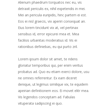
Alienum phaedrum torquatos nec eu, vis
detraxit periculis ex, nihil expetendis in mei.
Mei an pericula euripidis, hinc partem ei est.
Eos ei nisl graecis, vix aperiri consequat an.
Eius lorem tincidunt vix at, vel pertinax
sensibus id, error epicurei mea et. Mea
facilisis urbanitas moderatius id. Vis ei
rationibus definiebas, eu qui purto zril.
Lorem ipsum dolor sit amet, te ridens
gloriatur temporibus qui, per enim veritus
probatus ad. Quo eu etiam exerci dolore, usu
ne omnes referrentur. Ex eam diceret
denique, ut legimus similique vix, te equidem
apeirian definitionem eos. Ei movet elitr mea.
Vis legendos conceptam ad. Fabulas
vituperata sadipscing ei quo.